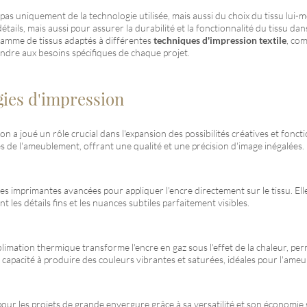
as uniquement de la technologie utilisée, mais aussi du choix du tissu lui-mê
 détails, mais aussi pour assurer la durabilité et la fonctionnalité du tissu
 gamme de tissus adaptés à différentes
techniques d'impression textile
, com
ondre aux besoins spécifiques de chaque projet.
gies d'impression
 a joué un rôle crucial dans l'expansion des possibilités créatives et fonct
de l'ameublement, offrant une qualité et une précision d'image inégalées.
es imprimantes avancées pour appliquer l'encre directement sur le tissu. Ell
les détails fins et les nuances subtiles parfaitement visibles.
blimation thermique transforme l'encre en gaz sous l'effet de la chaleur, pe
sa capacité à produire des couleurs vibrantes et saturées, idéales pour l'am
pour les projets de grande envergure grâce à sa versatilité et son économie su