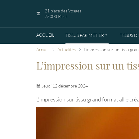
21 place des Vosges
75003 Paris
ACCUEIL
TISSUS PAR MÉTIER
TISSUS D
Accueil
Actualités
L’impression sur un tissu gra
L’impression sur un ti
Jeudi 12 décembre 2024
L'impression sur tissu grand format allie cré