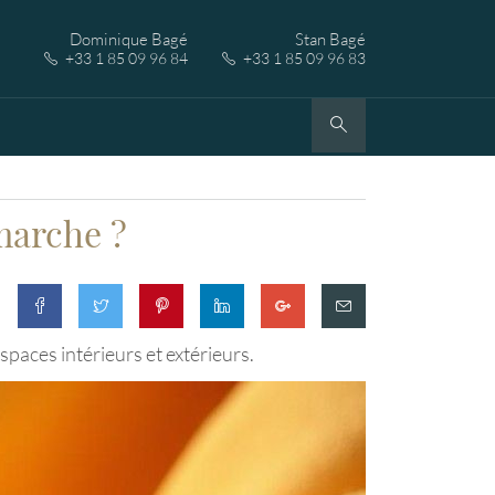
Dominique Bagé
Stan Bagé
+33 1 85 09 96 84
+33 1 85 09 96 83
marche ?
spaces intérieurs et extérieurs.