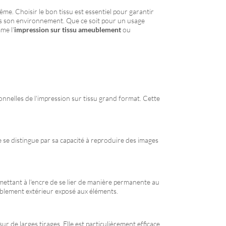
me. Choisir le bon tissu est essentiel pour garantir
 dans son environnement. Que ce soit pour un usage
me l'
impression sur tissu ameublement
ou
ionnelles de l'impression sur tissu grand format. Cette
e se distingue par sa capacité à reproduire des images
rmettant à l'encre de se lier de manière permanente au
eublement extérieur exposé aux éléments.
r de larges tirages. Elle est particulièrement efficace