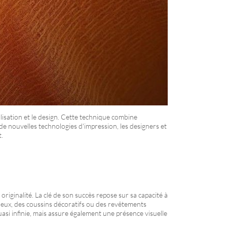
lisation et le design. Cette technique combine
 de nouvelles technologies d'impression, les designers et
.
riginalité. La clé de son succès repose sur sa capacité à
tueux, des coussins décoratifs ou des revêtements
si infinie, mais assure également une présence visuelle