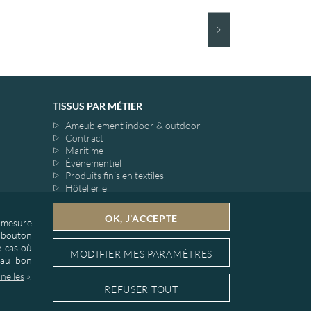
TISSUS PAR MÉTIER
Ameublement indoor & outdoor
Contract
Maritime
Événementiel
Produits finis en textiles
Hôtellerie
Restauration
Aéronautique
OK, J’ACCEPTE
e mesure
Ferroviaire
e bouton
Salle de cinéma
e cas où
Salle de théâtre
MODIFIER MES PARAMÈTRES
 au bon
nelles
».
REFUSER TOUT
iment