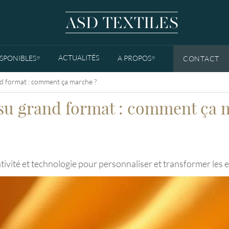
ACTUALITÉS
ISPONIBLES
A PROPOS
CONTACT
TOGGLE DROPDOWN
TOGGLE DROPDOWN
nd format : comment ça marche ?
ssu grand format : comment ça 
ativité et technologie pour personnaliser et transformer les e