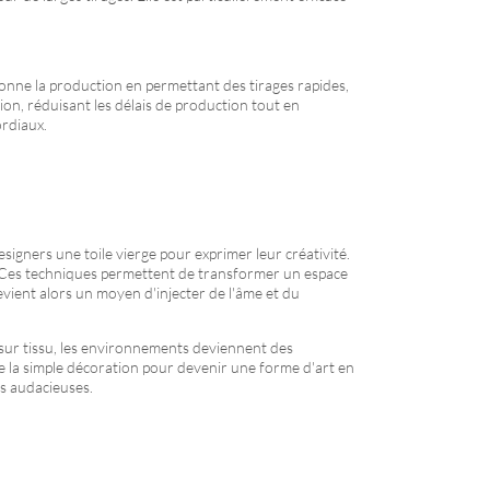
onne la production en permettant des tirages rapides,
ion, réduisant les délais de production tout en
ordiaux.
signers une toile vierge pour exprimer leur créativité.
ies. Ces techniques permettent de transformer un espace
evient alors un moyen d'injecter de l'âme et du
on sur tissu, les environnements deviennent des
nde la simple décoration pour devenir une forme d'art en
us audacieuses.