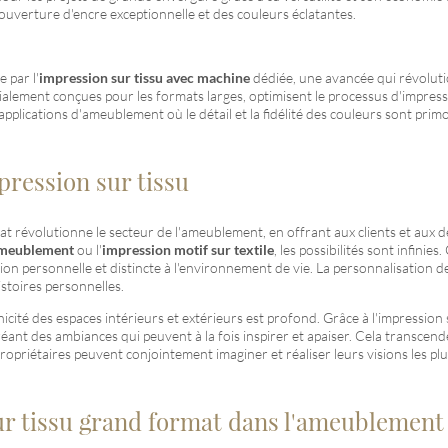
ouverture d'encre exceptionnelle et des couleurs éclatantes.
 par l'
impression sur tissu avec machine
dédiée, une avancée qui révoluti
cialement conçues pour les formats larges, optimisent le processus d'impress
applications d'ameublement où le détail et la fidélité des couleurs sont prim
pression sur tissu
t révolutionne le secteur de l'ameublement, en offrant aux clients et aux de
 ameublement
ou l'
impression motif sur textile
, les possibilités sont infin
on personnelle et distincte à l'environnement de vie. La personnalisation d
istoires personnelles.
'unicité des espaces intérieurs et extérieurs est profond. Grâce à l'impressi
créant des ambiances qui peuvent à la fois inspirer et apaiser. Cela transce
t propriétaires peuvent conjointement imaginer et réaliser leurs visions les pl
sur tissu grand format dans l'ameublement