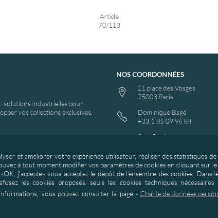
Article
70/113
NOS COORDONNÉES
21 place des Vosges
75003 Paris
 solutions industrielles pour
pper vos collections exclusives.
Dominique Bagé
+33 1 85 09 96 84
Stan Bagé
+33 1 85 09 96 83
yser et améliorer votre expérience utilisateur, réaliser des statistiques d
contact@asd-textiles.com
pouvez à tout moment modifier vos paramètres de cookies en cliquant sur l
«OK, j’accepte» vous acceptez le dépôt de l’ensemble des cookies. Dans l
fusez les cookies proposés, seuls les cookies techniques nécessaires
informations, vous pouvez consulter la page
«
Charte de données person
18-2026 Copyright ASD Textiles
-
Site conçu par
GDA
communication bât