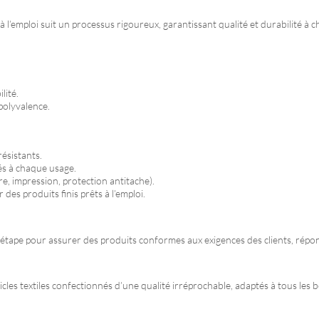
s à l’emploi suit un processus rigoureux, garantissant qualité et durabilité à 
lité.
 polyvalence.
résistants.
tés à chaque usage.
re, impression, protection antitache).
es produits finis prêts à l’emploi.
étape pour assurer des produits conformes aux exigences des clients, répon
icles textiles confectionnés d’une qualité irréprochable, adaptés à tous les b