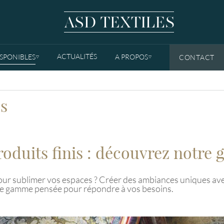
ACTUALITÉS
ISPONIBLES
A PROPOS
CONTACT
TOGGLE DROPDOWN
TOGGLE DROPDOWN
es
roduits finis : découvrez notre
 pour sublimer vos espaces ? Créer des ambiances uniques ave
re gamme pensée pour répondre à vos besoins.