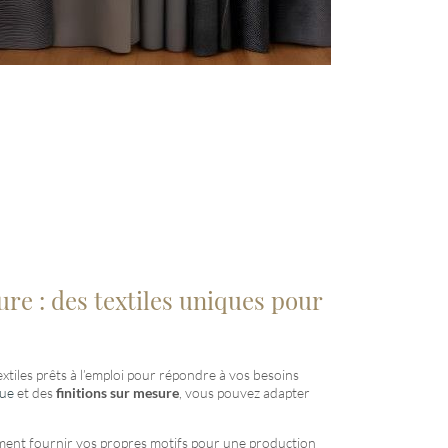
re : des textiles uniques pour
textiles prêts à l’emploi pour répondre à vos besoins
que
et des
finitions sur mesure
, vous pouvez adapter
ment fournir vos propres motifs pour une production