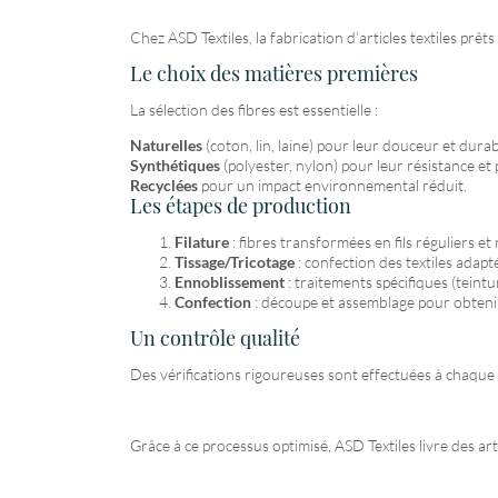
Chez ASD Textiles, la fabrication d’articles textiles prêt
Le choix des matières premières
La sélection des fibres est essentielle :
Naturelles
(coton, lin, laine) pour leur douceur et durabi
Synthétiques
(polyester, nylon) pour leur résistance et
Recyclées
pour un impact environnemental réduit.
Les étapes de production
Filature
: fibres transformées en fils réguliers et 
Tissage/Tricotage
: confection des textiles adap
Ennoblissement
: traitements spécifiques (teintu
Confection
: découpe et assemblage pour obtenir d
Un contrôle qualité
Des vérifications rigoureuses sont effectuées à chaque 
Grâce à ce processus optimisé, ASD Textiles livre des art