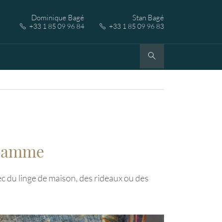
Dominique Bagé
Stan Bagé
+33 1 85 09 96 84
+33 1 85 09 96 83
 gamme
c du linge de maison, des rideaux ou des