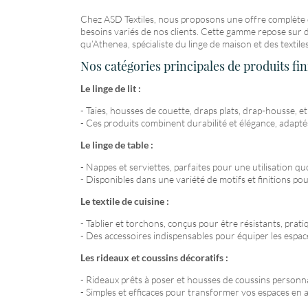
Chez ASD Textiles, nous proposons une offre complète d’
besoins variés de nos clients. Cette gamme repose sur d
qu’Athenea, spécialiste du linge de maison et des texti
Nos catégories principales de produits fin
Le linge de lit :
- Taies, housses de couette, draps plats, drap-housse, et
- Ces produits combinent durabilité et élégance, adaptés
Le linge de table :
- Nappes et serviettes, parfaites pour une utilisation q
- Disponibles dans une variété de motifs et finitions po
Le textile de cuisine :
- Tablier et torchons, conçus pour être résistants, prati
- Des accessoires indispensables pour équiper les espace
Les rideaux et coussins décoratifs :
- Rideaux prêts à poser et housses de coussins personna
- Simples et efficaces pour transformer vos espaces en al