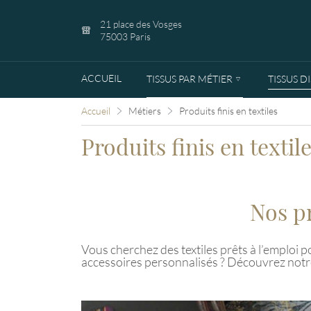
21 place des Vosges
75003 Paris
ACCUEIL
TISSUS PAR MÉTIER
TISSUS D
Accueil
Métiers
Produits finis en textiles
Produits finis en textil
Nos p
Vous cherchez des textiles prêts à l’emploi
accessoires personnalisés ? Découvrez not