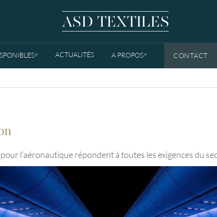
ACTUALITÉS
ISPONIBLES
A PROPOS
CONTACT
TOGGLE DROPDOWN
TOGGLE DROPDOWN
ion
es pour l’aéronautique répondent à toutes les exigences du se