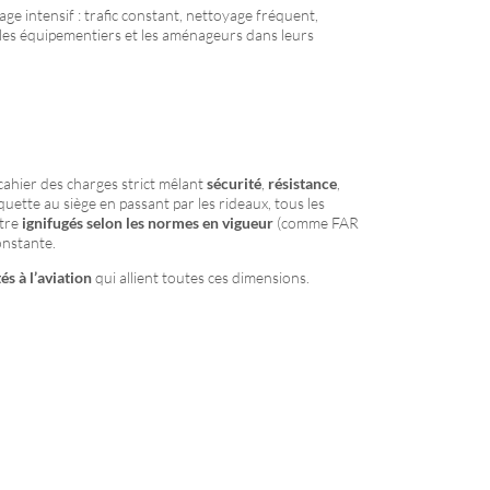
sage intensif : trafic constant, nettoyage fréquent,
les équipementiers et les aménageurs dans leurs
cahier des charges strict mêlant
sécurité
,
résistance
,
quette au siège en passant par les rideaux, tous les
être
ignifugés selon les normes en vigueur
(comme FAR
onstante.
és à l’aviation
qui allient toutes ces dimensions.