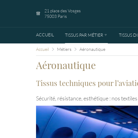
21 place des Vosges
75003 Paris
ACCUEIL
TISSUS PAR MÉTIER
TISSUS D
Accueil
Métiers
Aéronautique
Aéronautique
Tissus techniques pour l’aviat
Sécurité, résistance, esthétique : nos textil