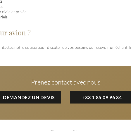
ts
es
 civile et privée
riels
ur avion ?
ntactez notre équipe pour discuter de vos besoins ou recevoir un échantill
Prenez contact avec nous
DEMANDEZ UN DEVIS
+33 1 85 09 96 84