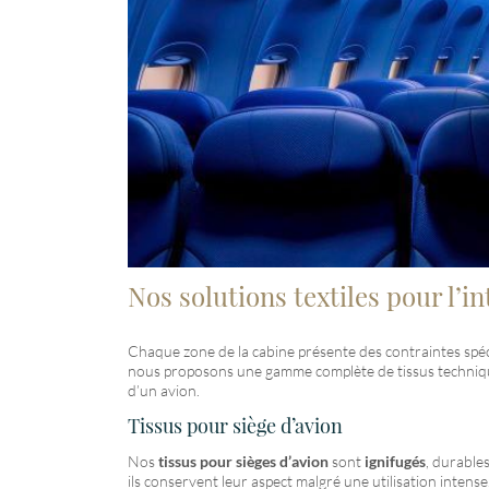
Nos solutions textiles pour l’i
Chaque zone de la cabine présente des contraintes spécif
nous proposons une gamme complète de tissus techniqu
d’un avion.
Tissus pour siège d’avion
Nos
tissus pour sièges d’avion
sont
ignifugés
, durable
ils conservent leur aspect malgré une utilisation intense.