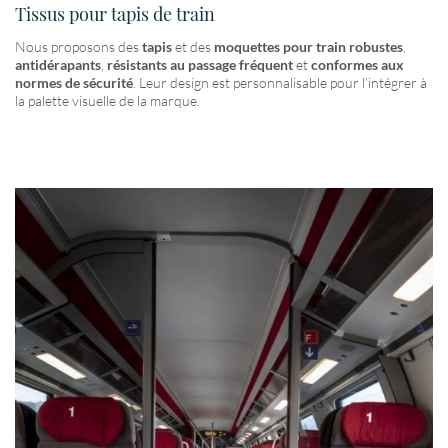
Tissus pour tapis de train
Nous proposons des
tapis
et des
moquettes pour train robustes
,
antidérapants
,
résistants au passage fréquent
et
conformes aux
normes de sécurité
. Leur design est personnalisable pour l’intégrer à
la palette visuelle de la marque.