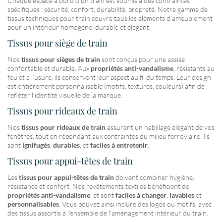
Chaque espace à bord d’un train est soumis à des contraintes
spécifiques : sécurité, confort, durabilité, propreté. Notre gamme de
tissus techniques pour train couvre tous les éléments d’ameublement
pour un intérieur homogène, durable et élégant.
Tissus pour siège de train
Nos
tissus pour sièges de train
sont conçus pour une assise
confortable et durable. Aux
propriétés anti-vandalisme
, résistants au
feu et à l’usure, ils conservent leur aspect au fil du temps. Leur design
est entièrement personnalisable (motifs, textures, couleurs) afin de
refléter l’identité visuelle de la marque.
Tissus pour rideaux de train
Nos
tissus pour rideaux de train
assurent un habillage élégant de vos
fenêtres, tout en répondant aux contraintes du milieu ferroviaire. Ils
sont
ignifugés
,
durables
, et
faciles à entretenir
.
Tissus pour appui-têtes de train
Les
tissus pour appui-têtes de train
doivent combiner hygiène,
résistance et confort. Nos revêtements textiles bénéficient de
propriétés anti-vandalisme
, et sont
faciles à changer
,
lavables
et
personnalisables
. Vous pouvez ainsi inclure des logos ou motifs, avec
des tissus assortis à l’ensemble de l’aménagement intérieur du train.