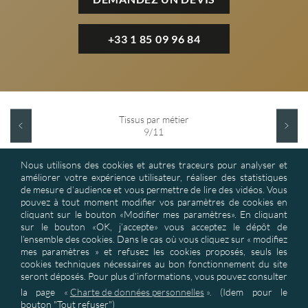
+33 1 85 09 96 84
Tissus par métier
9/11
Nous utilisons des cookies et autres traceurs pour analyser et
améliorer votre expérience utilisateur, réaliser des statistiques
de mesure d’audience et vous permettre de lire des vidéos. Vous
pouvez à tout moment modifier vos paramètres de cookies en
cliquant sur le bouton «Modifier mes paramètres». En cliquant
sur le bouton «OK, j’accepte» vous acceptez le dépôt de
ASD : Textile d’Ameublement et Produits de Décoration : solutions
l’ensemble des cookies. Dans le cas où vous cliquez sur « modifiez
industrielles pour baisser vos coûts matières de façon importante &
mes paramètres » et refusez les cookies proposés, seuls les
développer vos collections exclusives. Tissus techniques, de tissus non
cookies techniques nécessaires au bon fonctionnement du site
feu M1
seront déposés. Pour plus d’informations, vous pouvez consulter
la page
«
Charte de données personnelles
».
(Idem pour le
bouton "Tout refuser")