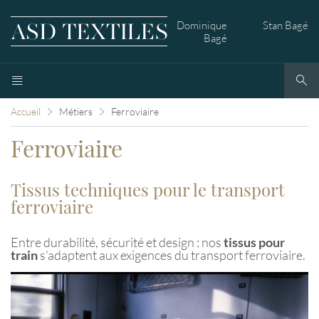
Dominique
Stan Bagé
Bagé
Accueil
Métiers
Ferroviaire
Ferroviaire
Tissus techniques pour le transport
ferroviaire
Entre durabilité, sécurité et design : nos
tissus pour
train
s’adaptent aux exigences du transport ferroviaire.