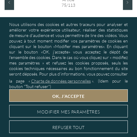
75/113
Nous utilisons des cookies et autres traceurs pour analyser et
améliorer votre expérience utilisateur, réaliser des statistiques
de mesure d’audience et vous permettre de lire des vidéos. Vous
pouvez à tout moment modifier vos paramètres de cookies en
cliquant sur le bouton «Modifier mes paramètres». En cliquant
sur le bouton «OK, j’accepte» vous acceptez le dépôt de
ASD : Textile d’Ameublement et Produits de Décoration : solutions
l’ensemble des cookies. Dans le cas où vous cliquez sur « modifiez
industrielles pour baisser vos coûts matières de façon importante &
mes paramètres » et refusez les cookies proposés, seuls les
développer vos collections exclusives. Tissus techniques, de tissus non
cookies techniques nécessaires au bon fonctionnement du site
feu M1
seront déposés. Pour plus d’informations, vous pouvez consulter
la page
«
Charte de données personnelles
».
(Idem pour le
bouton "Tout refuser")
NOS COORDONNÉES
OK, J’ACCEPTE
TISSUS PAR MÉTIER
MODIFIER MES PARAMÈTRES
© 2018-2026 Copyright ASD Textiles
REFUSER TOUT
Site conçu par
GDA
communication bâtiment