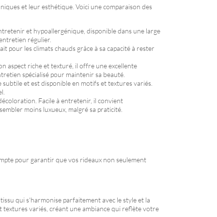
 uniques et leur esthétique. Voici une comparaison des
entretenir et hypoallergénique, disponible dans une large
ntretien régulier.
fait pour les climats chauds grâce à sa capacité à rester
 aspect riche et texturé, il offre une excellente
tretien spécialisé pour maintenir sa beauté.
subtile et est disponible en motifs et textures variés.
l.
écoloration. Facile à entretenir, il convient
sembler moins luxueux, malgré sa praticité.
 compte pour garantir que vos rideaux non seulement
un tissu qui s'harmonise parfaitement avec le style et la
t textures variés, créant une ambiance qui reflète votre