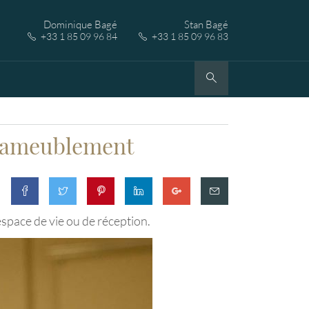
Dominique Bagé
Stan Bagé
+33 1 85 09 96 84
+33 1 85 09 96 83
 d'ameublement
espace de vie ou de réception.