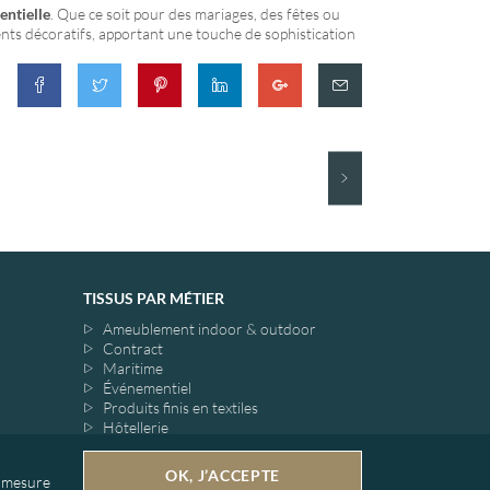
ntielle
. Que ce soit pour des mariages, des fêtes ou
ents décoratifs, apportant une touche de sophistication
TISSUS PAR MÉTIER
Ameublement indoor & outdoor
Contract
Maritime
Événementiel
Produits finis en textiles
Hôtellerie
Restauration
Aéronautique
OK, J’ACCEPTE
e mesure
Ferroviaire