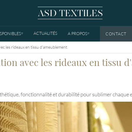
ACTUALITÉS
ISPONIBLES
A PROPOS
CONTACT
TOGGLE DROPDOWN
TOGGLE DROPDOWN
vec les rideaux en tissu d'ameublement
tion avec les rideaux en tissu
thétique, fonctionnalité et durabilité pour sublimer chaque 