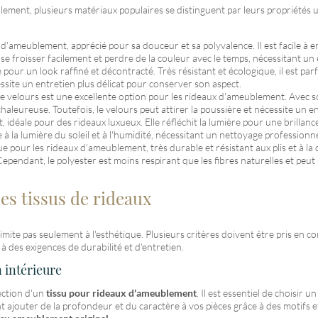
blement, plusieurs matériaux populaires se distinguent par leurs propriétés
 d'ameublement, apprécié pour sa douceur et sa polyvalence. Il est facile à 
 froisser facilement et perdre de la couleur avec le temps, nécessitant un e
e pour un look raffiné et décontracté. Très résistant et écologique, il est par
cessite un entretien plus délicat pour conserver son aspect.
le velours est une excellente option pour les rideaux d'ameublement. Avec son
leureuse. Toutefois, le velours peut attirer la poussière et nécessite un en
 idéale pour des rideaux luxueux. Elle réfléchit la lumière pour une brillance 
 à la lumière du soleil et à l'humidité, nécessitant un nettoyage professionne
 pour les rideaux d'ameublement, très durable et résistant aux plis et à la d
endant, le polyester est moins respirant que les fibres naturelles et peut 
les tissus de rideaux
imite pas seulement à l'esthétique. Plusieurs critères doivent être pris en
 des exigences de durabilité et d'entretien.
 intérieure
lection d'un
tissu pour rideaux d'ameublement
. Il est essentiel de choisir 
nt ajouter de la profondeur et du caractère à vos pièces grâce à des motifs e