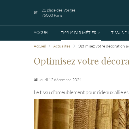
21 place des Vosges
75003 Paris
ACCUEIL
TISSUS PAR MÉTIER
TISSUS D
Accueil
Actualités
Optimisez votre décoration a
Optimisez votre décora
Jeudi 12 décembre 2024
Le tissu d’ameublement pour rideaux allie es