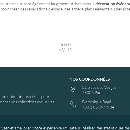
 pour rideaux sont également largement utilisés dans la
décoration événeme
s pour créer des séparations d'espace, des arrière-plans élégants ou des acc
Article
63/113
NOS COORDONNÉES
21 place des Vosges
75003 Paris
 solutions industrielles pour
pper vos collections exclusives.
Dominique Bagé
+33 1 85 09 96 84
Stan Bagé
+33 1 85 09 96 83
yser et améliorer votre expérience utilisateur, réaliser des statistiques d