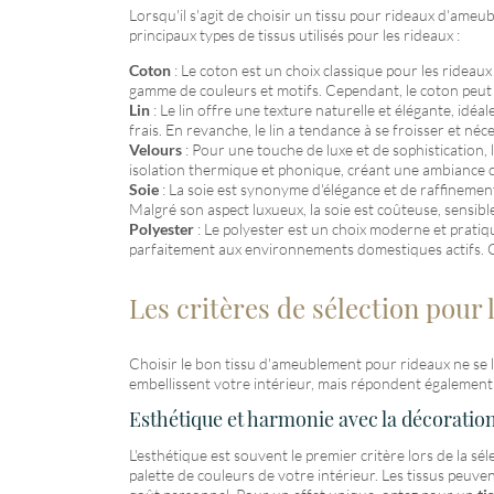
Lorsqu'il s'agit de choisir un tissu pour rideaux d'ameu
principaux types de tissus utilisés pour les rideaux :
Coton
: Le coton est un choix classique pour les rideaux
gamme de couleurs et motifs. Cependant, le coton peut se
Lin
: Le lin offre une texture naturelle et élégante, idéal
frais. En revanche, le lin a tendance à se froisser et né
Velours
: Pour une touche de luxe et de sophistication, 
isolation thermique et phonique, créant une ambiance cha
Soie
: La soie est synonyme d'élégance et de raffinement,
Malgré son aspect luxueux, la soie est coûteuse, sensible
Polyester
: Le polyester est un choix moderne et pratique
parfaitement aux environnements domestiques actifs. Cep
Les critères de sélection pour 
Choisir le bon tissu d'ameublement pour rideaux ne se l
embellissent votre intérieur, mais répondent également à
Esthétique et harmonie avec la décoration
L'esthétique est souvent le premier critère lors de la sé
palette de couleurs de votre intérieur. Les tissus peuve