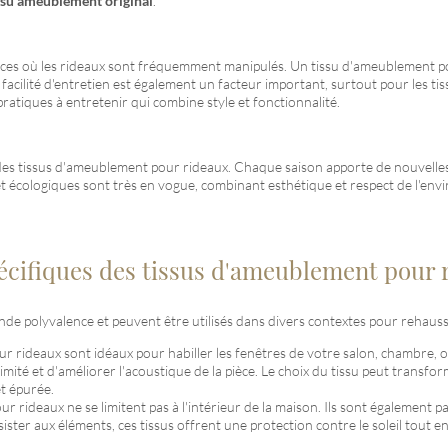
ssu ameublement original
.
espaces où les rideaux sont fréquemment manipulés. Un tissu d'ameublement p
facilité d'entretien est également un facteur important, surtout pour les ti
pratiques à entretenir qui combine style et fonctionnalité.
 des tissus d'ameublement pour rideaux. Chaque saison apporte de nouvelles
 et écologiques sont très en vogue, combinant esthétique et respect de l'e
spécifiques des tissus d'ameublement pour 
de polyvalence et peuvent être utilisés dans divers contextes pour rehauss
r rideaux sont idéaux pour habiller les fenêtres de votre salon, chambre, 
timité et d'améliorer l'acoustique de la pièce. Le choix du tissu peut transf
t épurée.
 rideaux ne se limitent pas à l'intérieur de la maison. Ils sont également par
ister aux éléments, ces tissus offrent une protection contre le soleil tout 