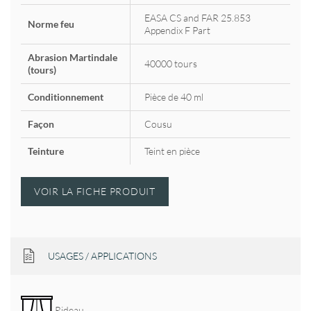
EASA CS and FAR 25.853
Norme feu
Appendix F Part
Abrasion Martindale
40000 tours
(tours)
Conditionnement
Pièce de 40 ml
Façon
Cousu
Teinture
Teint en pièce
VOIR LA FICHE PRODUIT
USAGES / APPLICATIONS
Rideau