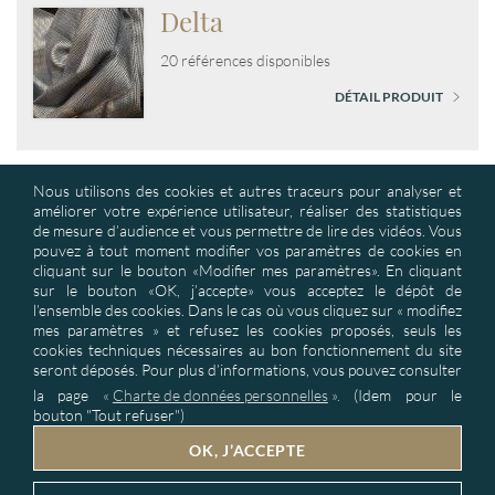
Delta
20 références disponibles
DÉTAIL PRODUIT
Nous utilisons des cookies et autres traceurs pour analyser et
améliorer votre expérience utilisateur, réaliser des statistiques
de mesure d’audience et vous permettre de lire des vidéos. Vous
pouvez à tout moment modifier vos paramètres de cookies en
cliquant sur le bouton «Modifier mes paramètres». En cliquant
sur le bouton «OK, j’accepte» vous acceptez le dépôt de
ASD : Textile d’Ameublement et Produits de Décoration : solutions
l’ensemble des cookies. Dans le cas où vous cliquez sur « modifiez
industrielles pour baisser vos coûts matières de façon importante &
mes paramètres » et refusez les cookies proposés, seuls les
développer vos collections exclusives. Tissus techniques, de tissus non
cookies techniques nécessaires au bon fonctionnement du site
feu M1
seront déposés. Pour plus d’informations, vous pouvez consulter
la page
«
Charte de données personnelles
».
(Idem pour le
bouton "Tout refuser")
NOS COORDONNÉES
OK, J’ACCEPTE
TISSUS PAR MÉTIER