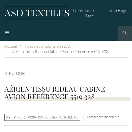
Dominique
Stan Bagé
Bagé
Accueil
Tissus et produits en stock
Aérien Tissu Rideau Cabine Avion référence 5519 328
RETOUR
AÉRIEN TISSU RIDEAU CABINE
AVION RÉFÉRENCE 5519 328
1 référence disponible
Ref :
PN-5519-328-TISSU-SIEGE-FAST-DEL_03