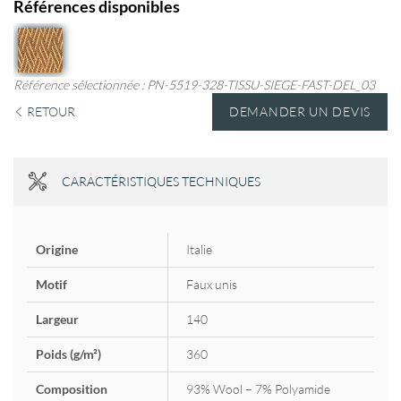
Références disponibles
Référence sélectionnée :
PN-5519-328-TISSU-SIEGE-FAST-DEL_03
RETOUR
DEMANDER UN DEVIS
CARACTÉRISTIQUES TECHNIQUES
Origine
Italie
Motif
Faux unis
Largeur
140
Poids (g/m²)
360
Composition
93% Wool – 7% Polyamide