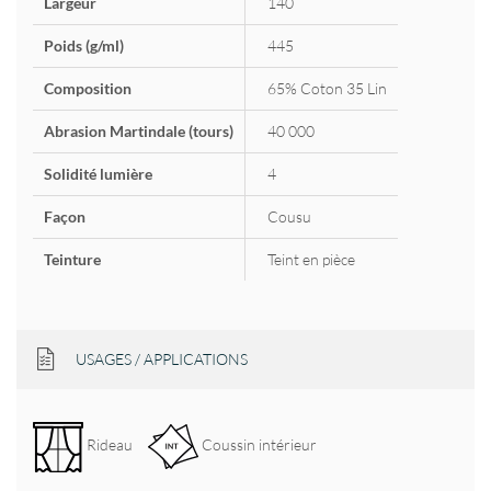
Largeur
140
Poids (g/ml)
445
Composition
65% Coton 35 Lin
Abrasion Martindale (tours)
40 000
Solidité lumière
4
Façon
Cousu
Teinture
Teint en pièce
USAGES / APPLICATIONS
Rideau
Coussin intérieur