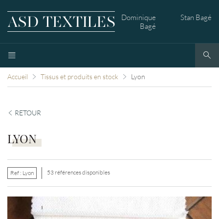
Dominique
Stan Bagé
Bagé
Accueil
Tissus et produits en stock
Lyon
RETOUR
LYON
53 références disponibles
Ref :
Lyon