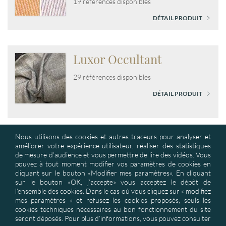
19 références disponibles
DÉTAIL PRODUIT
Luxor Occultant
29 références disponibles
DÉTAIL PRODUIT
Nous utilisons des cookies et autres traceurs pour analyser et
améliorer votre expérience utilisateur, réaliser des statistiques
de mesure d’audience et vous permettre de lire des vidéos. Vous
pouvez à tout moment modifier vos paramètres de cookies en
cliquant sur le bouton «Modifier mes paramètres». En cliquant
sur le bouton «OK, j’accepte» vous acceptez le dépôt de
ASD : Textile d’Ameublement et Produits de Décoration : solutions
l’ensemble des cookies. Dans le cas où vous cliquez sur « modifiez
industrielles pour baisser vos coûts matières de façon importante &
mes paramètres » et refusez les cookies proposés, seuls les
développer vos collections exclusives. Tissus techniques, de tissus non
cookies techniques nécessaires au bon fonctionnement du site
feu M1
seront déposés. Pour plus d’informations, vous pouvez consulter