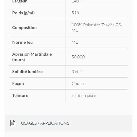
Largeur
140
Poids (g/ml)
518
100% Polyester Trevira CS
Composition
M1
Norme feu
M1
Abrasion Martindale
50 000
(tours)
Solidité lumière
3 et 4
Façon
Cousu
Teinture
Teint en pièce
USAGES / APPLICATIONS