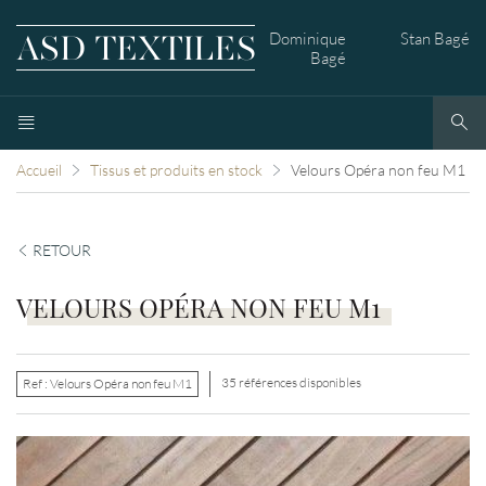
Dominique
Stan Bagé
Bagé
Accueil
Tissus et produits en stock
Velours Opéra non feu M1
RETOUR
VELOURS OPÉRA NON FEU M1
35 références disponibles
Ref :
Velours Opéra non feu M1