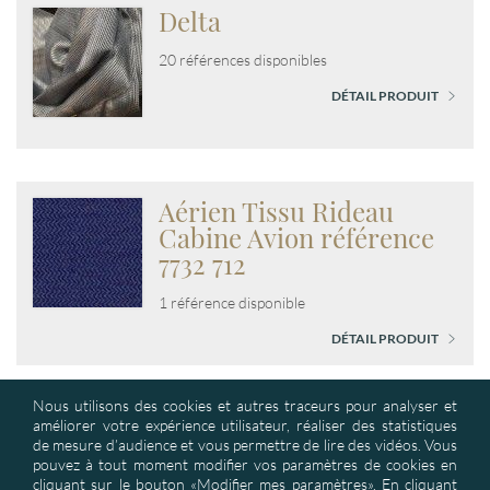
Delta
20 références disponibles
DÉTAIL PRODUIT
Aérien Tissu Rideau
Cabine Avion référence
7732 712
1 référence disponible
DÉTAIL PRODUIT
Nous utilisons des cookies et autres traceurs pour analyser et
améliorer votre expérience utilisateur, réaliser des statistiques
de mesure d’audience et vous permettre de lire des vidéos. Vous
pouvez à tout moment modifier vos paramètres de cookies en
cliquant sur le bouton «Modifier mes paramètres». En cliquant