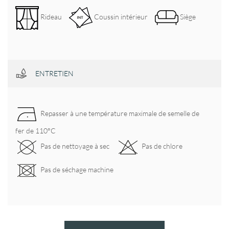
Rideau
Coussin intérieur
Siège
ENTRETIEN
Repasser à une température maximale de semelle de
fer de 110°C
Pas de nettoyage à sec
Pas de chlore
Pas de séchage machine