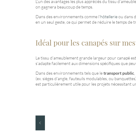
L’un des avantages les plus appréciés du tissu d’ameuble
on gagnera beaucoup de temps.
Dans des environnements comme l’
hôtellerie
ou dans de
en un seul geste, ce qui permet de réduire le temps de t
Idéal pour les canapés sur me
Le tissu d’ameublement grande largeur pour canapé es
s’adapte facilement aux dimensions spécifiques que peuv
Dans des environnements tels que le
transport public
, 
(ex. sièges d'angle, fauteuils modulables, ou banquettes)
est particulièrement utile pour les projets nécessitant 