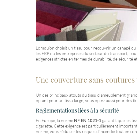
Lorsqu’on choisit un tissu pour recouvrir un canapé ou d
les ERP ou les entreprises du secteur du transport, pou
exigences strictes en termes de durabilité, de sécurité
Une couverture sans coutures 
Un des principaux atouts du tissu d’ameublement grand
optant pour un tissu large, vous optez aussi pour des fin
Réglementations liées à la sécurité
En Europe, la norme
NF EN 1021-1
garantit que les ti
cigarette. Cette exigence est particulièrement importan
norme, vous réduisez les risques d'incendie tout en con