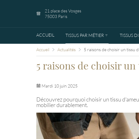
21 place des Vosges
75003 Paris
ACCUEIL
TISSUS PAR MÉTIER
TISSUS D
Accueil
Actualités
5 raisons de choisir un tiss
5 raisons de choisir u
Mardi 10 juin 2025
Découvrez pourquoi choisir un tissu d'ameu
mobilier durablement.