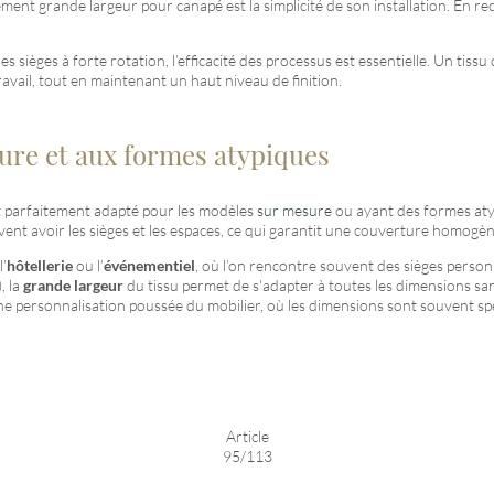
ment grande largeur pour canapé est la simplicité de son installation. En r
s sièges à forte rotation, l’efficacité des processus est essentielle. Un tis
ravail, tout en maintenant un haut niveau de finition.
sure et aux formes atypiques
t parfaitement adapté pour les modèles
sur mesure
ou ayant des formes atyp
ent avoir les sièges et les espaces, ce qui garantit une couverture homogèn
l’
hôtellerie
ou l’
événementiel
, où l’on rencontre souvent des sièges perso
, la
grande largeur
du tissu permet de s'adapter à toutes les dimensions san
une personnalisation poussée du mobilier, où les dimensions sont souvent spé
Article
95/113