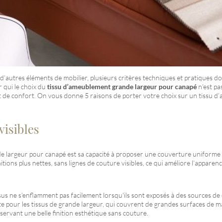
’autres éléments de mobilier, plusieurs critères techniques et pratiques do
r qui le choix du
tissu d’ameublement grande largeur pour canapé
n’est pa
 et de confort. On vous donne 5 raisons de porter votre choix sur un tissu
visibles
e largeur pour canapé est sa capacité à proposer une couverture uniforme 
itions plus nettes, sans lignes de couture visibles, ce qui améliore l’apparen
ssus ne s'enflamment pas facilement lorsqu'ils sont exposés à des sources 
te pour les tissus de grande largeur, qui couvrent de grandes surfaces de ma
servant une belle finition esthétique sans couture.