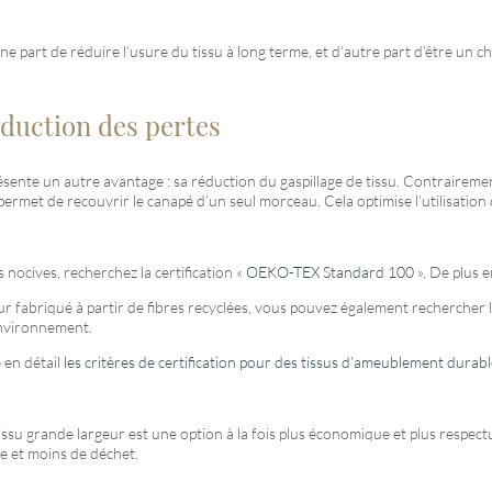
 part de réduire l’usure du tissu à long terme, et d’autre part d’être un ch
duction des pertes
ente un autre avantage : sa réduction du gaspillage de tissu. Contrairemen
met de recouvrir le canapé d’un seul morceau. Cela optimise l’utilisation de
nocives, recherchez la certification «
OEKO-TEX Standard 100
». De plus 
 fabriqué à partir de fibres recyclées, vous pouvez également rechercher l
’environnement.
 en détail
les critères de certification pour des tissus d’ameublement durab
tissu grande largeur est une option à la fois plus économique et plus respec
e et moins de déchet.