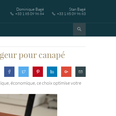
Dominique Bagé
Stan Bagé
+33 1 85 09 96 84
+33 1 85 09 96 83
argeur pour canapé
ique, économique, ce choix optimise votre