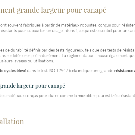
ment grande largeur pour canapé
t souvent fabriqués à partir de matériaux robustes, conçus pour résister à l
sistants pour supporter un usage intensif, ce qui est essentiel pour un can
de durabilité définis par des tests rigoureux, tels que des tests de résistan
e sans se détériorer prématurément. La réglementation impose également que l
usieurs lavages ou utilisations.
e cycles élevé
dans le test ISO 12947 (cela indique une grande
résistance 
grande largeur pour canapé
es matériaux conçus pour durer comme la microfibre, qui est très résistante 
allation