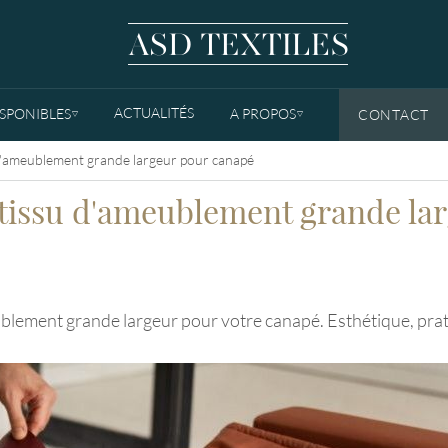
ACTUALITÉS
ISPONIBLES
A PROPOS
CONTACT
TOGGLE DROPDOWN
TOGGLE DROPDOWN
u d'ameublement grande largeur pour canapé
n tissu d'ameublement grande l
blement grande largeur pour votre canapé. Esthétique, prat