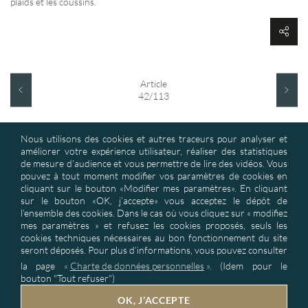
plaids et les coussins.
Article
42/113
Nous utilisons des cookies et autres traceurs pour analyser et
améliorer votre expérience utilisateur, réaliser des statistiques
de mesure d’audience et vous permettre de lire des vidéos. Vous
pouvez à tout moment modifier vos paramètres de cookies en
cliquant sur le bouton «Modifier mes paramètres». En cliquant
sur le bouton «OK, j’accepte» vous acceptez le dépôt de
ASD : Textile d’Ameublement et Produits de Décoration : solutions
l’ensemble des cookies. Dans le cas où vous cliquez sur « modifiez
industrielles pour baisser vos coûts matières de façon importante &
mes paramètres » et refusez les cookies proposés, seuls les
développer vos collections exclusives. Tissus techniques, de tissus non
cookies techniques nécessaires au bon fonctionnement du site
feu M1
seront déposés. Pour plus d’informations, vous pouvez consulter
la page
«
Charte de données personnelles
».
(Idem pour le
bouton "Tout refuser")
NOS COORDONNÉES
OK, J’ACCEPTE