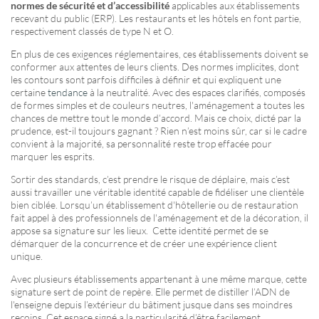
normes de sécurité et d’accessibilité
applicables aux établissements
recevant du public (ERP). Les restaurants et les hôtels en font partie,
respectivement classés de type N et O.
En plus de ces exigences réglementaires, ces établissements doivent se
conformer aux attentes de leurs clients. Des normes implicites, dont
les contours sont parfois difficiles à définir et qui expliquent une
certaine
tendance
à la neutralité. Avec des espaces clarifiés, composés
de formes simples et de couleurs neutres, l'aménagement a toutes les
chances de mettre tout le monde d’accord. Mais ce choix, dicté par la
prudence, est-il toujours gagnant ? Rien n’est moins sûr, car si le cadre
convient à la majorité, sa personnalité reste trop effacée pour
marquer les esprits.
Sortir des standards, c’est prendre le risque de déplaire, mais c’est
aussi travailler une véritable identité capable de fidéliser une clientèle
bien ciblée. Lorsqu’un établissement d'hôtellerie ou de restauration
fait appel à des professionnels de l'aménagement et de la décoration, il
appose sa signature sur les lieux. Cette identité permet de se
démarquer de la concurrence et de créer une expérience client
unique.
Avec plusieurs établissements appartenant à une même marque, cette
signature sert de point de repère. Elle permet de distiller l’ADN de
l'enseigne depuis l’extérieur du bâtiment jusque dans ses moindres
recoins. Cet espace signé a la particularité d’être facilement