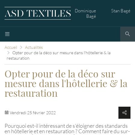
Dominique
Stan Bagé
Bagé
Accueil
Actualités
Opter pour de la déco sur mesure dans l'hôtellerie & la
restauration
Opter pour de la déco sur
mesure dans l'hôtellerie & la
restauration
Vendredi 25 février 2022
Pourquoi est-il intéressant de s’éloigner des standards
en hôtellerie et en restauration ? Comment faire du sur-